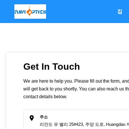
집
Get In Touch
We are here to help you. Please fill out the form, an
will get back to you shortly. You can also reach us t
contact details below.
주소
리안도 유 밸리 25#423, 주양 도로, Huangdao