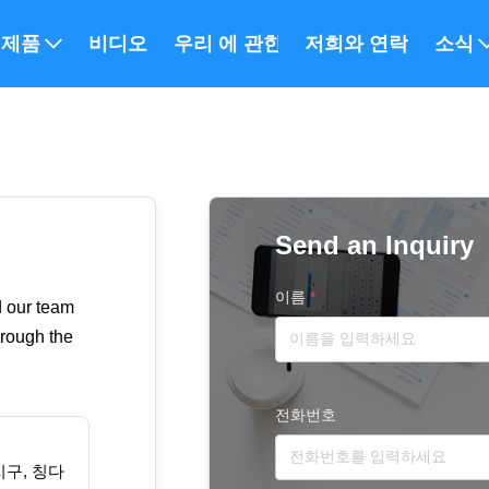
제품
비디오
우리 에 관한 것
저희와 연락
소식
Send an Inquiry
이름
*
d our team
hrough the
전화번호
 지구, 칭다