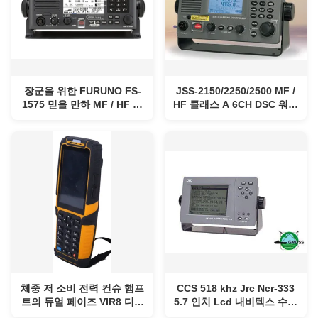
장군을 위한 FURUNO FS-
JSS-2150/2250/2500 MF /
1575 믿을 만하 MF / HF 무
HF 클래스 A 6CH DSC 워치
선전화기와 DSC 설비
보존은 무선 장비 직관적 사
GMDSS와의 고민 통신
용자 인터페이스 GMDSS에
서 설립되었습니다
체중 저 소비 전력 컨슈 햄프
CCS 518 khz Jrc Ncr-333
트의 듀얼 페이즈 VIR8 디지
5.7 인치 Lcd 내비텍스 수신
털 복조 표지 테스터 작은 사
기 비용 효율적입니다