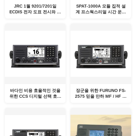
JRC 1월 9201/7201일
SPAT-1000A 모듈 집적 설
ECDIS 전자 도표 전시와 정
계 프스웍스리얼 시간 운영
보 시스템
시스템 전역 해상조난 & 안
전 시스템
바다인 비용 효율적인 것을
장군을 위한 FURUNO FS-
위한 CCS 디지털 선택 호출
2575 믿을 만하 MF / HF 무
시스템 프우루노 프텀 8900
선전화기와 DSC 설비
년대
GMDSS와의 고민 통신