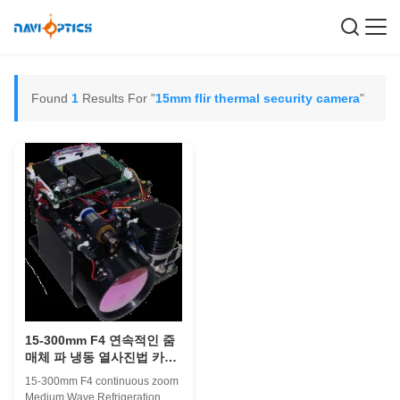
Found
1
Results For "
15mm flir thermal security camera
"
15-300mm F4 연속적인 줌
매체 파 냉동 열사진법 카메
라 시스템
15-300mm F4 continuous zoom
Medium Wave Refrigeration