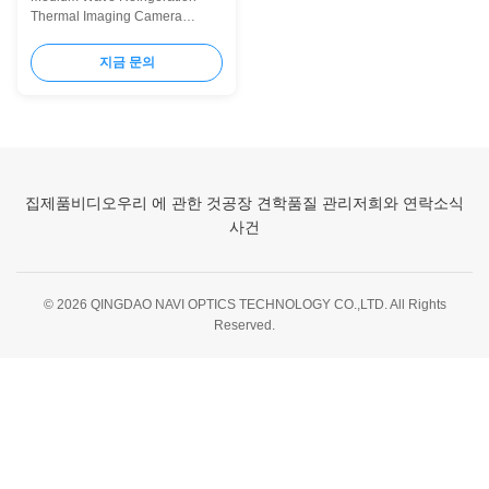
Thermal Imaging Camera
System 15-300mm F4 Thermal
Imaging System Specification is
지금 문의
an advanced MWIR cooled
thermal imaging used for long-
distance detection. The highly
sensitive MWIR cooled core with
640x512 resolution can produce
very clear image ...
집
제품
비디오
우리 에 관한 것
공장 견학
품질 관리
저희와 연락
소식
사건
© 2026 QINGDAO NAVI OPTICS TECHNOLOGY CO.,LTD. All Rights
Reserved.