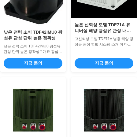
높은 신뢰성 모델 TDF71A 유
니버설 해양 광섬유 관성 내비
낮은 전력 소비 TDF42IMU0 광
게이션 시스템
섬유 관성 단위 높은 정확성
고신뢰성 모델 TDF71A 범용 해양 광
섬유 관성 항법 시스템 소개 이 다목
낮은 전력 소비 TDF42IMU0 광섬유
적 해양 레이저 관성 항법 시스템
관성 단위 높은 정확성 * 개요 광섬유
(INS)은 레이저 자이로와 석영 플렉
관성 단위는 작은 크기, 가벼운 무게,
서 가속도계를 핵심 감지 구성 요소
낮은 전력 소비 및 높은 정확성의 장
지금 문의
지금 문의
로 사용합니다. 스트랩다운 관성 항
점을 가지고 있습니다. 그들은 순수
법 시스템 구조를 채택하여 내부에서
한 스트랩다운, 단일 축,그리고 이중
고속으로 작동하는 고급 항법 소프트
축 변조 관성 단위, 새로운 무인 플랫
웨어를 통합하여 실시간 항법 데이터
폼, 물/토르페도 무기, 그리고 작고 고
를 제공합니다. 이 제품군은 독립형
밀도의 관성 단위 장비를 위한 육상
관성 항법, 관성/위성 통합 항법, 관
및 항공 무기 플랫폼의 요구를 충족
성/속도 보조 통합 항법과 같은 다양
합니다.그들은 운반자의 각 및 선형
한 작동 모드를 제공합니다. 다양한
운동 정보를 위한 동적 측정 기능이
해양 선박 유형의 요구 사항을 충족
있습니다.. *성능 프로젝트 내용 지수
하면서 플랫폼에 대한 포괄적인 항법
언급 자이로스코프 성능 표시기 제로
매개변...
편향 표시기 0편...