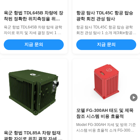
육군 항법 TDL645B 차량에 장
항공 탐사 TDL45C 항공 탑승
착된 정확한 위치측정을 위한
광학 회전 관성 탐사
광학 지로 위치 및 방향화 장비
육군 항법 TDL645B 차량 탑재 광학
항공 탐사 TDL45C 항공 탑승 광학
자이로 위치 및 자세 결정 장비 1 소
회전 관성 탐사 1 소개 제3회e항공용
개 레이저 또는 광섬유 자이로와 석
광학 회전성 관성 내비게이션 시스템
영 가속도계를 핵심 센서로 통합한
지금 문의
(INS) 은 광학 회전기와 쿼츠 가속도
지금 문의
이 차량 탑재 광학 자이로 위치 및 자
계를 핵심 센서로 사용합니다.스트래
세 결정 시스템은 스트랩다운 관성
프다운 또는 디터드 (모듈) 관성 내비
항법 아키텍처를 활용합니다. 정교한
게이션 시스템 아키텍처를 사용하는
항법 소프트웨어를 사용하여 실시간
이 제품 시리즈는 인공위성, 천체, 고
차량 항법 매개변수를 제공합니다.
도계, 라디오를 통합 할 수 있습니다.
이 제품군은 제로 속도 업데이트
시각 탐색 정보사용자 요구 사항에
(ZUPT), 통합 GNSS/IMU 항법, 통합
기반하여 순수 관성 및 멀티 센서 퓨
관성/주행 거리계 항법 등 여러 작동
전 등 여러 작동 모드를 지원하여 사
모드를 지원합니다. 이 포괄적인 시
용자에게 플랫폼에 대한 완전한 내비
스템은 다양한 차량 탑재 플랫폼의
게이션 매개 변수를 제공합니다. 2응
다양한 요구 사항을 충족하면서 ...
용 분야 고정 날개 UAV, ...
모델 FG-300AH 태도 및 제목
참조 시스템 비용 효율적
Model FG-300AH 자세 및 방위 기준
시스템 비용 효율적 소개 FG-300AH
육군 항법 TDL85A 차량 탑재
자세 및 방위 기준 시스템(AHRS)은
광학 자이로 위치 결정 자세 장