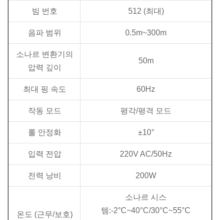
빔 번호
512 (최대)
음파 범위
0.5m~300m
소나르 변환기의
50m
압력 깊이
최대 핑 속도
60Hz
작동 모드
평각/평격 모드
롤 안정화
±10°
입력 전압
220V AC/50Hz
전력 낭비
200W
소나르 시스
템:-2°C~40°C/30°C~55°C
온도 (근무/보호)