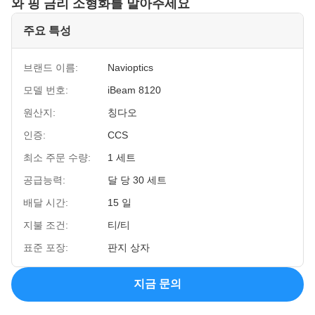
와 핑 금리 소형화를 말아주세요
주요 특성
브랜드 이름:
Navioptics
모델 번호:
iBeam 8120
원산지:
칭다오
인증:
CCS
최소 주문 수량:
1 세트
공급능력:
달 당 30 세트
배달 시간:
15 일
지불 조건:
티/티
표준 포장:
판지 상자
지금 문의