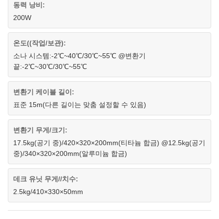
동력 낭비:
200W
온도((작업/보관):
소나 시스템:-2℃~40℃/30℃~55℃ @변환기
끝:-2℃~30℃/30℃~55℃
변환기 케이블 길이:
표준 15m(다른 길이는 맞춤 설정할 수 있음)
변환기 무게/크기:
17.5kg(공기 중)/420×320×200mm(티타늄 합금) @12.5kg(공기
중)/340×320×200mm(알루미늄 합금)
데크 유닛 무게//치수:
2.5kg/410×330×50mm