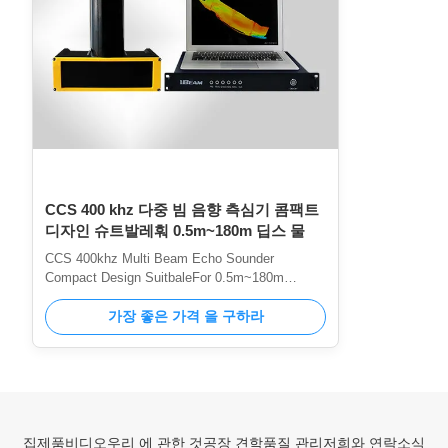
CCS 400 khz 다중 빔 음향 측심기 콤팩트
디자인 슈트발레훠 0.5m~180m 딥스 물
CCS 400khz Multi Beam Echo Sounder
Compact Design SuitbaleFor 0.5m~180m
Deepth Water Features Miniaturization of
products Easy to install, suitable for installation
가장 좋은 가격 을 구하라
of small vessels High beam density Equiangular
and equidistant beam modes are switchable. A
maximum of 512 beams are suitable for all ...
집
제품
비디오
우리 에 관한 것
공장 견학
품질 관리
저희와 연락
소식