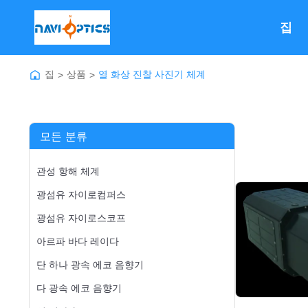
집
집
상품
열 화상 진찰 사진기 체계
>
>
모든 분류
관성 항해 체계
광섬유 자이로컴퍼스
광섬유 자이로스코프
아르파 바다 레이다
단 하나 광속 에코 음향기
다 광속 에코 음향기