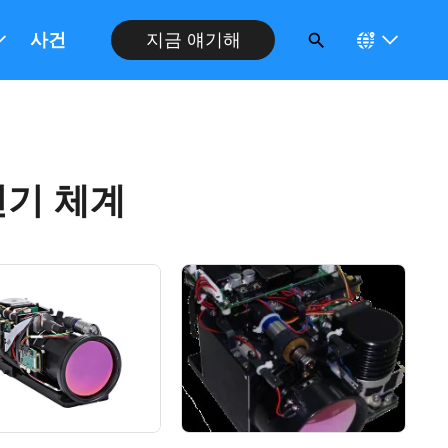
사건
지금 얘기해
진기 체계