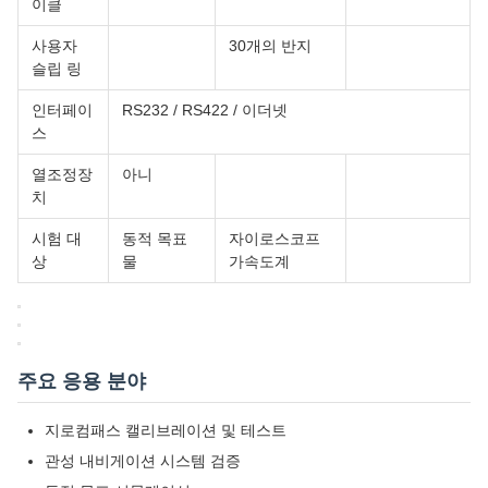
이클
사용자
30개의 반지
슬립 링
인터페이
RS232 / RS422 / 이더넷
스
열조정장
아니
치
시험 대
동적 목표
자이로스코프
상
물
가속도계
주요 응용 분야
지로컴패스 캘리브레이션 및 테스트
관성 내비게이션 시스템 검증