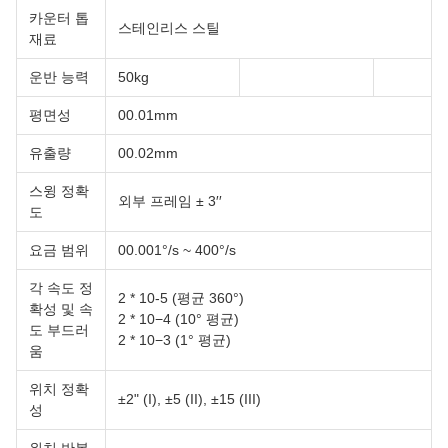
카운터 톱
스테인리스 스틸
재료
운반 능력
50kg
평면성
00.01mm
유출량
00.02mm
스윙 정확
외부 프레임 ± 3′′
도
요금 범위
00.001°/s ~ 400°/s
각 속도 정
2 * 10-5 (평균 360°)
확성 및 속
2 * 10−4 (10° 평균)
도 부드러
2 * 10−3 (1° 평균)
움
위치 정확
±2" (I), ±5 (II), ±15 (III)
성