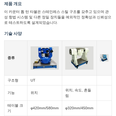
제품 개요
이 카운터 톱 턴 타블은 스테인레스 스틸 구조를 갖추고 있으며 관
성 항법 시스템 및 다른 정밀 장치들을 예외적인 정확성과 신뢰성으
로 테스트하도록 설계되었습니다.
기술 사양
종류
구조형
UT
위치, 속도, 흔들
기능
위치
림
테이블 크
φ420mm/580mm
φ320mm/450mm
기