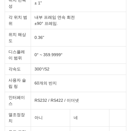
위치 반복
± 1"
성
각 위치 범
내부 프레임 연속 회전
위
±90° 프레임.
위치 해상
0.36"
도
디스플레
0° ~ 359.9999°
이 범위
각속도
300°/S2
사용자 슬
60개의 반지
립 링
인터페이
RS232 / RS422 / 이더넷
스
열조정장
아니
네
치