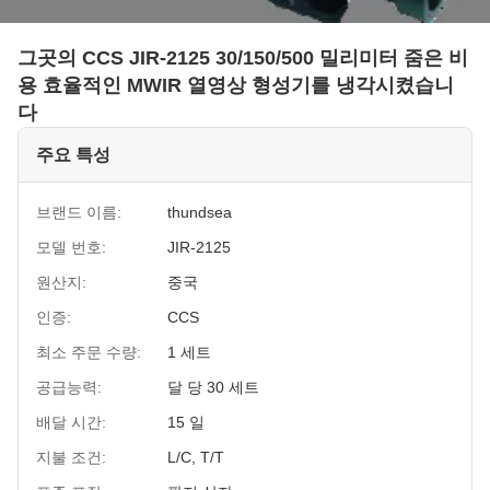
그곳의 CCS JIR-2125 30/150/500 밀리미터 줌은 비
용 효율적인 MWIR 열영상 형성기를 냉각시켰습니
다
주요 특성
브랜드 이름:
thundsea
모델 번호:
JIR-2125
원산지:
중국
인증:
CCS
최소 주문 수량:
1 세트
공급능력:
달 당 30 세트
배달 시간:
15 일
지불 조건:
L/C, T/T