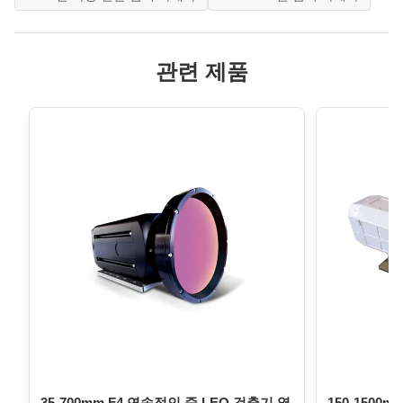
관련 제품
35-700mm F4 연속적인 줌 LEO 검출기 열
150-1500m