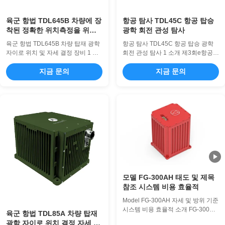
육군 항법 TDL645B 차량에 장
항공 탐사 TDL45C 항공 탑승
착된 정확한 위치측정을 위한
광학 회전 관성 탐사
광학 지로 위치 및 방향화 장비
육군 항법 TDL645B 차량 탑재 광학
항공 탐사 TDL45C 항공 탑승 광학
자이로 위치 및 자세 결정 장비 1 소
회전 관성 탐사 1 소개 제3회e항공용
개 레이저 또는 광섬유 자이로와 석
광학 회전성 관성 내비게이션 시스템
영 가속도계를 핵심 센서로 통합한
지금 문의
(INS) 은 광학 회전기와 쿼츠 가속도
지금 문의
이 차량 탑재 광학 자이로 위치 및 자
계를 핵심 센서로 사용합니다.스트래
세 결정 시스템은 스트랩다운 관성
프다운 또는 디터드 (모듈) 관성 내비
항법 아키텍처를 활용합니다. 정교한
게이션 시스템 아키텍처를 사용하는
항법 소프트웨어를 사용하여 실시간
이 제품 시리즈는 인공위성, 천체, 고
차량 항법 매개변수를 제공합니다.
도계, 라디오를 통합 할 수 있습니다.
이 제품군은 제로 속도 업데이트
시각 탐색 정보사용자 요구 사항에
(ZUPT), 통합 GNSS/IMU 항법, 통합
기반하여 순수 관성 및 멀티 센서 퓨
관성/주행 거리계 항법 등 여러 작동
전 등 여러 작동 모드를 지원하여 사
모드를 지원합니다. 이 포괄적인 시
용자에게 플랫폼에 대한 완전한 내비
스템은 다양한 차량 탑재 플랫폼의
게이션 매개 변수를 제공합니다. 2응
다양한 요구 사항을 충족하면서 ...
용 분야 고정 날개 UAV, ...
모델 FG-300AH 태도 및 제목
참조 시스템 비용 효율적
Model FG-300AH 자세 및 방위 기준
시스템 비용 효율적 소개 FG-300AH
육군 항법 TDL85A 차량 탑재
자세 및 방위 기준 시스템(AHRS)은
광학 자이로 위치 결정 자세 장