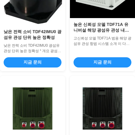
높은 신뢰성 모델 TDF71A 유
니버설 해양 광섬유 관성 내비
낮은 전력 소비 TDF42IMU0 광
게이션 시스템
섬유 관성 단위 높은 정확성
고신뢰성 모델 TDF71A 범용 해양 광
섬유 관성 항법 시스템 소개 이 다목
낮은 전력 소비 TDF42IMU0 광섬유
적 해양 레이저 관성 항법 시스템
관성 단위 높은 정확성 * 개요 광섬유
(INS)은 레이저 자이로와 석영 플렉
관성 단위는 작은 크기, 가벼운 무게,
서 가속도계를 핵심 감지 구성 요소
낮은 전력 소비 및 높은 정확성의 장
지금 문의
지금 문의
로 사용합니다. 스트랩다운 관성 항
점을 가지고 있습니다. 그들은 순수
법 시스템 구조를 채택하여 내부에서
한 스트랩다운, 단일 축,그리고 이중
고속으로 작동하는 고급 항법 소프트
축 변조 관성 단위, 새로운 무인 플랫
웨어를 통합하여 실시간 항법 데이터
폼, 물/토르페도 무기, 그리고 작고 고
를 제공합니다. 이 제품군은 독립형
밀도의 관성 단위 장비를 위한 육상
관성 항법, 관성/위성 통합 항법, 관
및 항공 무기 플랫폼의 요구를 충족
성/속도 보조 통합 항법과 같은 다양
합니다.그들은 운반자의 각 및 선형
한 작동 모드를 제공합니다. 다양한
운동 정보를 위한 동적 측정 기능이
해양 선박 유형의 요구 사항을 충족
있습니다.. *성능 프로젝트 내용 지수
하면서 플랫폼에 대한 포괄적인 항법
언급 자이로스코프 성능 표시기 제로
매개변...
편향 표시기 0편...