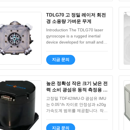
TDLG70 고 정밀 레이저 회전
경 소용량 가벼운 무게
Introduction The TDLG70 laser
gyroscope is a rugged inertial
device developed for small and
lightweight requirements. It is
fully benchmarked against the
지금 문의
GG1308 laser gyroscope and
adopts the same design and
process route. Feature 1,Good
stability of scale factor 2,Strong
높은 정확성 작은 크기 낮은 전
resistance to shock overload
력 소비 광섬유 동적 측정용 관
3,Insensitive to temperature and
성 단위
electromagnetism 4,Small
고정밀 TDF42IMU-D 광섬유 IMU
volume, light weight, low cost
는 0.05°/h 자이로 안정성과 ±20g
Application Scope Mainly used in
가속도계 범위를 제공합니다. 작고
the field of low-precision inertial
견고한 디자인은 -40°C ~ 60°C에
navigation,
서 작동하며 정밀 동작 감지가 필
지금 문의
요한 무인 플랫폼 및 무기 시스템