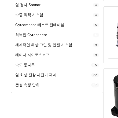
옆 검사 Sonnar
4
수중 직책 시스템
4
Gyrcompass 테스트 턴테이블
5
회복된 Gyrosphere
1
세계적인 해상 고민 및 안전 시스템
9
레이저 자이로스코프
9
속도 통나무
15
열 화상 진찰 사진기 체계
22
관성 측정 단위
17