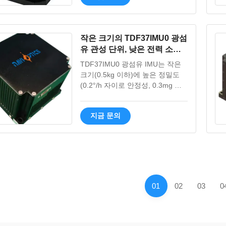
에 이상적입니다.
작은 크기의 TDF37IMU0 광섬
유 관성 단위, 낮은 전력 소비
와 동적 측정에 대한 높은 정확
TDF37IMU0 광섬유 IMU는 작은
성
크기(0.5kg 이하)에 높은 정밀도
(0.2°/h 자이로 안정성, 0.3mg 가
속도계)를 제공합니다. 무인 플랫
폼 및 미사일 시스템에 이상적인
지금 문의
저전력(8W 이하), 넓은 온도 범위
(-40℃~65℃) 및 다중 RS422 출력
을 제공합니다.
01
02
03
0