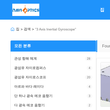
집
집
검색
>
>
"3 Axis Inertial Gyroscope"
모든 분류
Fou
관성 항해 체계
28
광섬유 자이로컴퍼스
4
광섬유 자이로스코프
20
아르파 바다 레이다
4
단 하나 광속 에코 음향기
3
다 광속 에코 음향기
2