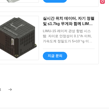
플랫폼에 이상적입니다.
실시간 위치 데이터, 자기 정렬
및 ≤1.7kg 무게와 함께 LIMU-
15 레이저 자이로스코프 관성
LIMU-15 레이저 관성 항법 시스
내비게이션 시스템
템: 자이로 안정성이 0.1°/h 이하,
가속도계 정밀도가 5×10⁻⁵g 이하,
위치 오류가 8nm/h 이하인 고정밀
스트랩다운 항법 시스템입니다. 컴
지금 문의
팩트하고 견고한 디자인(-40°C ~
+70°C), 빠른 8s 스타트업 및 다양
한 산업용 애플리케이션을 위한 다
양한 인터페이스 옵션을 제공합니
다.
4