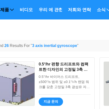
제품
비디오
우리 에 관한 것
저희와 연락
소식
nd
26
Results For "
3 axis inertial gyroscope
"
0.5°/hr 편향 드리프트와 컴팩
트한 디자인의 고정밀 3축 광
섬유 자이로스코프
0.5°/hr 바이어스 드리프트,
±500°/s 범위 및 ≤0.1°/√h 랜덤 워
크를 갖춘 고정밀 3축 광섬유 자이
로스코프입니다. 까다로운 응용 분
야에서 정밀한 관성 측정을 위한
지금 문의
컴팩트한 디자인(Φ79.5mm), 견고
한 구조 및 RS422 인터페이스.