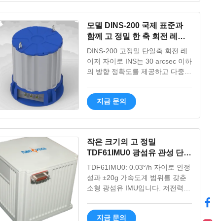
construction with vertical and
horizontal orientation options,
모델 DINS-200 국제 표준과
designed for high-precision
함께 고 정밀 한 축 회전 레이
testing of inertial navigation
저 자이로스코프 관성 내비게
components with exceptional
DINS-200 고정밀 단일축 회전 레
이션 시스템
swing accuracy. Technical
이저 자이로 INS는 30 arcsec 이하
Specifications Type Vertical
의 방향 정확도를 제공하고 다중
Horizontal Vertical Structure type
센서 통합(GNSS/주행 거리계)을
Vertical Horizontal Vertical
지원하며 온라인 자체 교정 기능을
Functions
지금 문의
제공합니다. 선박, UUV 및 미사일
발사 차량을 위한 군용 등급 내구
성.
작은 크기의 고 정밀
TDF61IMU0 광섬유 관성 단
위, 지상 및 항공 무기 플랫폼
TDF61IMU0: 0.03°/h 자이로 안정
에 낮은 전력 소비
성과 ±20g 가속도계 범위를 갖춘
소형 광섬유 IMU입니다. 저전력
(15W 이하), -40~60℃에서 작동합
니다. 최소한의 공간에서 높은 정
지금 문의
밀도를 요구하는 육상/공중 무기