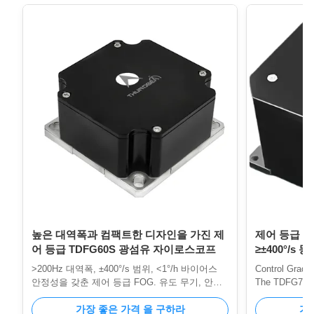
높은 대역폭과 컴팩트한 디자인을 가진 제
제어 등급 T
어 등급 TDFG60S 광섬유 자이로스코프
≥±400°/s 동
및 ≤500g 
>200Hz 대역폭, ±400°/s 범위, <1°/h 바이어스
Control Grade
안정성을 갖춘 제어 등급 FOG. 유도 무기, 안정
The TDFG70T F
화 및 산업 제어를 위한 작고 가벼운 전고체 설계
advanced angul
입니다.
가장 좋은 가격 을 구하라
the Sagnac opti
가