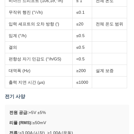
비아스 드리프트 (10s,1σ,°/h)
≤ 1
전체 온도
무작위 행진 (°/√h)
≤0.1
입력 셰프트의 오차 방향 (′)
≤20
전체 온도 범위
임계 (°/h)
≤0.5
결의
≤0.5
편향성 자기 민감도 (°/h/GS)
<0.5
대역폭 (Hz)
≥200
설계 보증
출력 지연 시간 (μs)
≤1000
전기 사양
전원 공급:
+5V ±5%
리플 (RMS):
≤50mV
전류:
>3.00A (시작), >1.00A (운동)