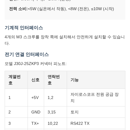
전력 소비:
<5W (실온에서 작동), <8W (전온), ≤10W (시작)
기계적 인터페이스
4개의 M3 스크루를 장착 쪽에 설치해서 안전하게 설치할 수 있습니
다.
전기 연결 인터페이스
모델 J30J-25ZKP3 커넥터 피노트:
계열번
연락번
신호
기능
호
호
자이로스코프 전원 공급 장
1
+5V
1,2
치
2
GND
3,15
토지
3
TX+
10,22
RS422 TX