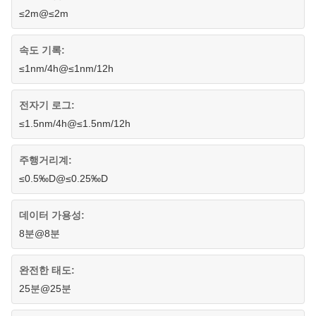
≤2m@≤2m
속도 기록:
≤1nm/4h@≤1nm/12h
전자기 로그:
≤1.5nm/4h@≤1.5nm/12h
주행거리계:
≤0.5‰D@≤0.25‰D
데이터 가용성:
8분@8분
완전한 태도:
25분@25분