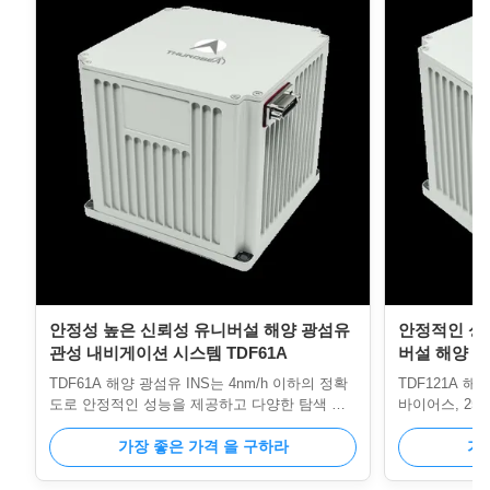
안정성 높은 신뢰성 유니버설 해양 광섬유
안정적인 성능
관성 내비게이션 시스템 TDF61A
버설 해양 
TDF61A 해양 광섬유 INS는 4nm/h 이하의 정확
TDF121A 해양
도로 안정적인 성능을 제공하고 다양한 탐색 모
바이어스, 25g
드를 지원하며 극한 환경을 견뎌냅니다.
의 MTBF로 
USV/UUV를 위한 20,000시간 이상의 MTBF, 컴
가장 좋은 가격 을 구하라
넷/RS422 
가
팩트한 디자인 및 포괄적인 인터페이스가 특징입
경에서 USV/U
니다.
을 지원합니다