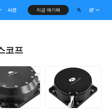
사건
지금 얘기해
스코프