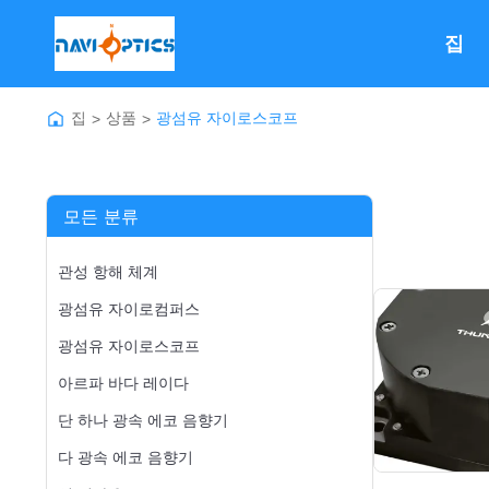
집
집
상품
광섬유 자이로스코프
>
>
모든 분류
관성 항해 체계
광섬유 자이로컴퍼스
광섬유 자이로스코프
아르파 바다 레이다
단 하나 광속 에코 음향기
다 광속 에코 음향기