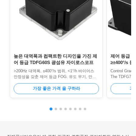
높은 대역폭과 컴팩트한 디자인을 가진 제
제어 등급 T
어 등급 TDFG60S 광섬유 자이로스코프
≥±400°/s 동
및 ≤500g 
>200Hz 대역폭, ±400°/s 범위, <1°/h 바이어스
Control Grade
안정성을 갖춘 제어 등급 FOG. 유도 무기, 안정
The TDFG70T F
화 및 산업 제어를 위한 작고 가벼운 전고체 설계
advanced angul
입니다.
가장 좋은 가격 을 구하라
the Sagnac opti
가
closed-loop ar
gyroscope deli
measurements 
kHz via seria
Configurations 
axis, and triax
feature shared