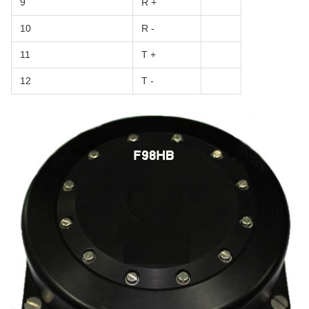
9
R +
10
R -
11
T +
12
T -