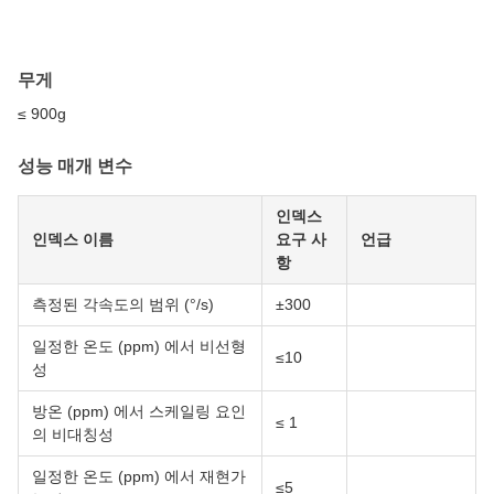
무게
≤ 900g
성능 매개 변수
인덱스
인덱스 이름
요구 사
언급
항
측정된 각속도의 범위 (°/s)
±300
일정한 온도 (ppm) 에서 비선형
≤10
성
방온 (ppm) 에서 스케일링 요인
≤ 1
의 비대칭성
일정한 온도 (ppm) 에서 재현가
≤5