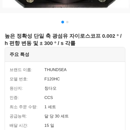
높은 정확성 단일 축 광섬유 자이로스코프 0.002 ° /
h 편향 변동 및 ± 300 ° / s 각률
주요 특성
브랜드 이름:
THUNDSEA
모델 번호:
F120HC
원산지:
칭다오
인증:
CCS
최소 주문 수량:
1 세트
공급능력:
달 당 30 세트
배달 시간:
15 일